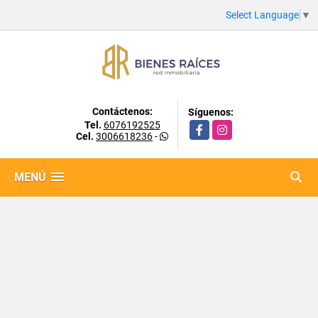
Select Language
▼
Contáctenos:
Síguenos:
Tel.
6076192525
Facebook
Instagram
Cel.
3006618236
-
MENÚ