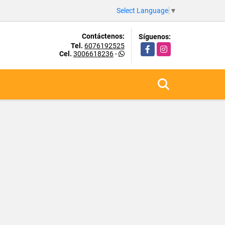
Select Language
▼
Contáctenos:
Síguenos:
Tel.
6076192525
Facebook
Instagram
Cel.
3006618236
-