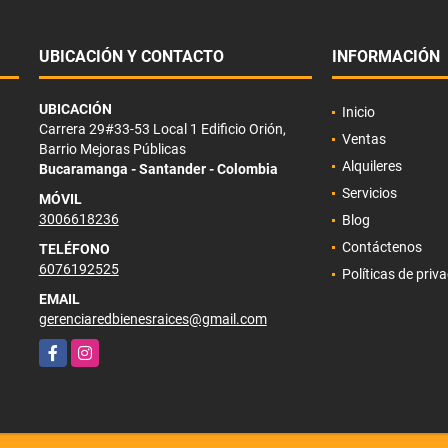
UBICACIÓN Y CONTACTO
INFORMACIÓN
UBICACIÓN
Inicio
Carrera 29#33-53 Local 1 Edificio Orión,
Ventas
Barrio Mejoras Públicas
Alquileres
Bucaramanga - Santander - Colombia
Servicios
MÓVIL
3006618236
Blog
Contáctenos
TELÉFONO
6076192525
Políticas de priv
EMAIL
gerenciaredbienesraices@gmail.com
Facebook
Instagram