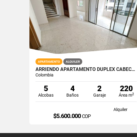
APARTAMENTO
ALQUILER
ARRIENDO APARTAMENTO DUPLEX CABECERA CRA 39
Colombia
5
4
2
220
2
Alcobas
Baños
Garaje
Área m
Alquiler
$5.600.000
COP