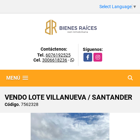
Select Language
▼
Contáctenos:
Síguenos:
Tel.
6076192525
Facebook
Instagram
Cel.
3006618236
-
MENÚ
VENDO LOTE VILLANUEVA / SANTANDER
Código.
7562328