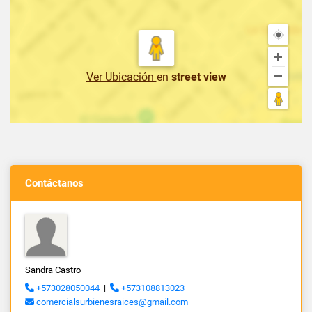
Ver Ubicación
en
street view
Contáctanos
Sandra Castro
+573028050044
|
+573108813023
comercialsurbienesraices@gmail.com