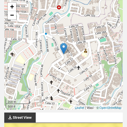
+
−
200 m
500 ft
Leaflet
| Wasi - ©
OpenStreetMap
Street View