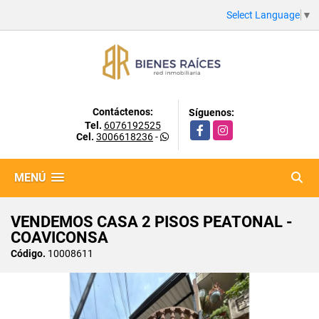
Select Language
▼
Contáctenos:
Síguenos:
Tel.
6076192525
Facebook
Instagram
Cel.
3006618236
-
MENÚ
VENDEMOS CASA 2 PISOS PEATONAL -
COAVICONSA
Código.
10008611