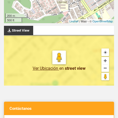
200 m
500 ft
Leaflet
| Wasi - ©
OpenStreetMap
Street View
Ver Ubicación
en
street view
Contáctanos