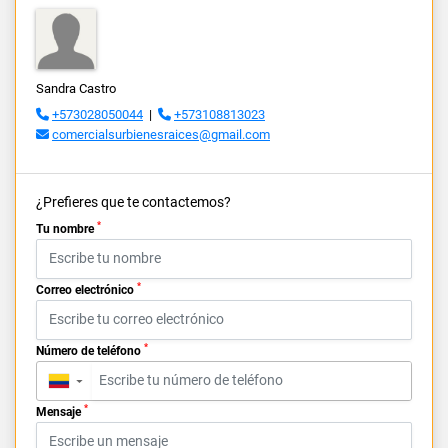
Sandra Castro
+573028050044
|
+573108813023
comercialsurbienesraices@gmail.com
¿Prefieres que te contactemos?
*
Tu nombre
*
Correo electrónico
*
Número de teléfono
▼
*
Mensaje