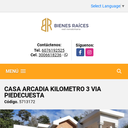
Select Language
▼
Contáctenos:
Síguenos:
Tel.
6076192525
Facebook
Instagram
Cel.
3006618236
-
MENÚ
CASA ARCADIA KILOMETRO 3 VIA
PIEDECUESTA
Código.
5713172