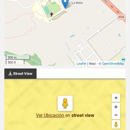
200 m
500 ft
Leaflet
| Wasi - ©
OpenStreetMap
Street View
Ver Ubicación
en
street view