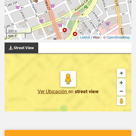
200 m
500 ft
Leaflet
| Wasi - ©
OpenStreetMap
Street View
Ver Ubicación
en
street view