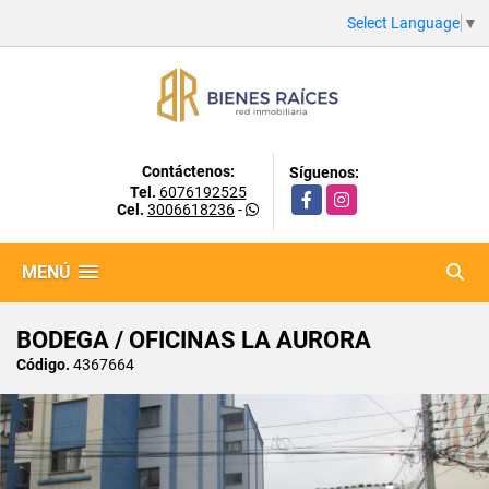
Select Language
▼
Contáctenos:
Síguenos:
Tel.
6076192525
Facebook
Instagram
Cel.
3006618236
-
MENÚ
BODEGA / OFICINAS LA AURORA
Código.
4367664