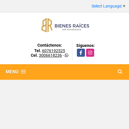
Select Language
▼
Contáctenos:
Síguenos:
Tel.
6076192525
Facebook
Instagram
Cel.
3006618236
-
MENÚ