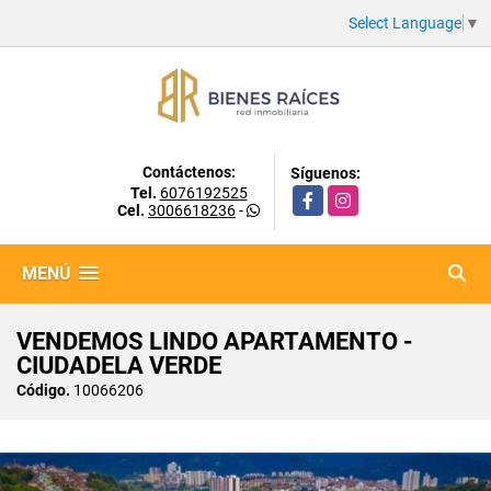
Select Language
▼
Contáctenos:
Síguenos:
Tel.
6076192525
Facebook
Instagram
Cel.
3006618236
-
MENÚ
VENDEMOS LINDO APARTAMENTO -
CIUDADELA VERDE
Código.
10066206