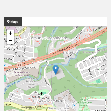
Mapa
+
−