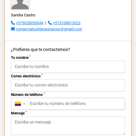
Sandra Castro
+573028050044
|
+573108813023
comercialsurbienesraices@gmail.com
¿Prefieres que te contactemos?
*
Tu nombre
*
Correo electrónico
*
Número de teléfono
▼
*
Mensaje