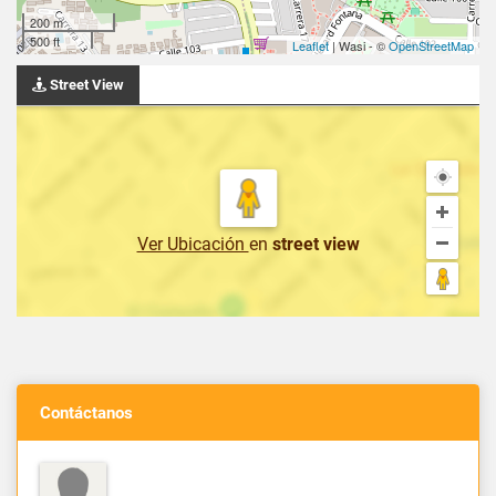
200 m
500 ft
Leaflet
| Wasi - ©
OpenStreetMap
Street View
Ver Ubicación
en
street view
Contáctanos