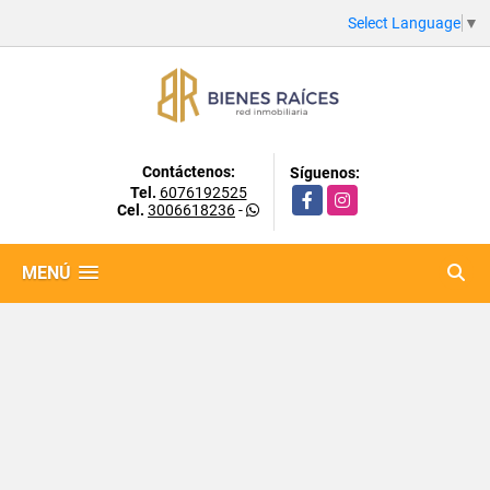
Select Language
▼
Contáctenos:
Síguenos:
Tel.
6076192525
Facebook
Instagram
Cel.
3006618236
-
MENÚ