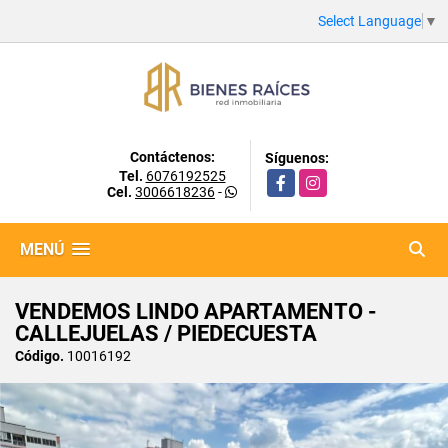
Select Language
▼
Contáctenos:
Síguenos:
Tel.
6076192525
Facebook
Instagram
Cel.
3006618236
-
MENÚ
VENDEMOS LINDO APARTAMENTO -
CALLEJUELAS / PIEDECUESTA
Código.
10016192