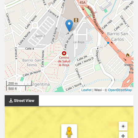
200 m
500 ft
Leaflet
| Wasi - ©
OpenStreetMap
Street View