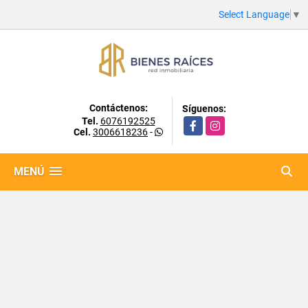
Select Language
▼
Contáctenos:
Síguenos:
Tel.
6076192525
Facebook
Instagram
Cel.
3006618236
-
MENÚ