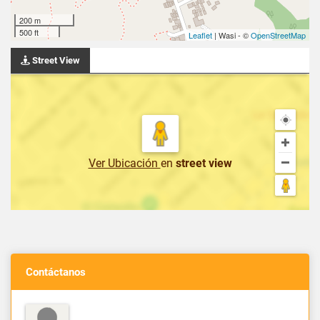
200 m
500 ft
Leaflet
| Wasi - ©
OpenStreetMap
Street View
Ver Ubicación
en
street view
Contáctanos