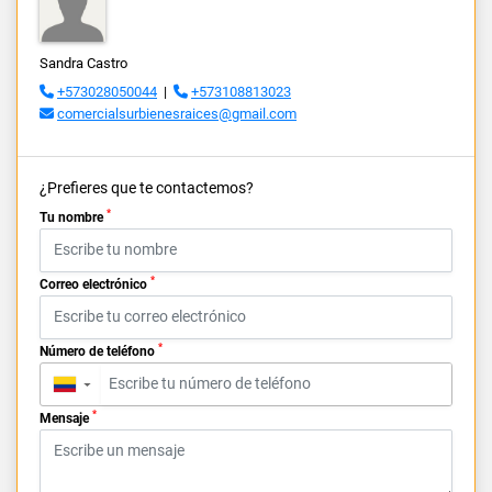
Sandra Castro
+573028050044
|
+573108813023
comercialsurbienesraices@gmail.com
¿Prefieres que te contactemos?
*
Tu nombre
*
Correo electrónico
*
Número de teléfono
▼
*
Mensaje