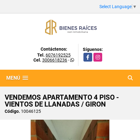
Select Language
▼
Contáctenos:
Síguenos:
Tel.
6076192525
Facebook
Instagram
Cel.
3006618236
-
MENÚ
VENDEMOS APARTAMENTO 4 PISO -
VIENTOS DE LLANADAS / GIRON
Código.
10046125