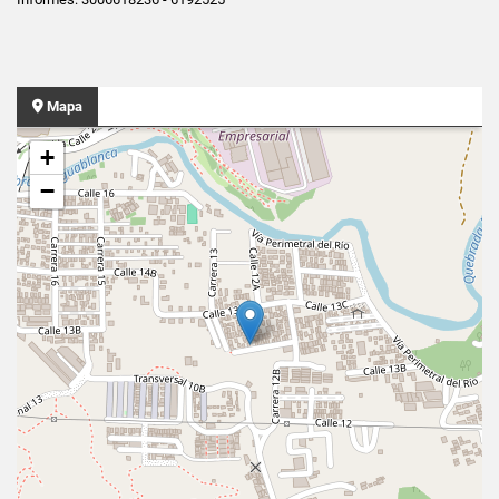
Mapa
+
−