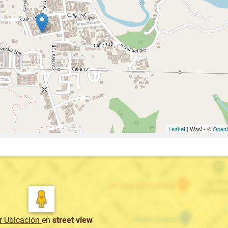
Leaflet
| Wasi - ©
OpenS
r Ubicación
en
street view