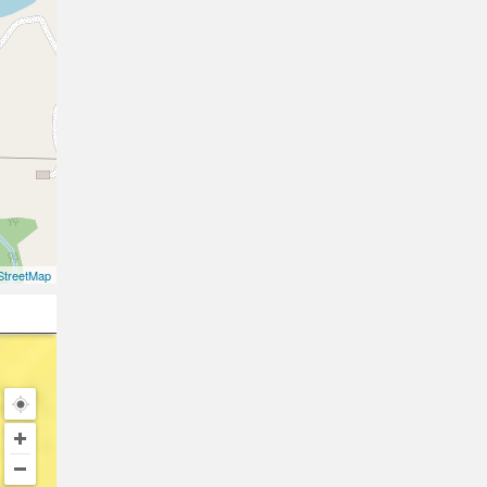
treetMap