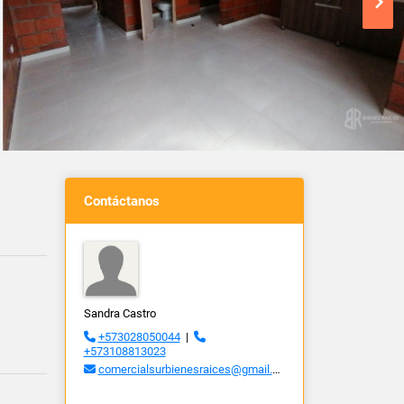
Contáctanos
Sandra Castro
+573028050044
|
+573108813023
comercialsurbienesraices@gmail.com