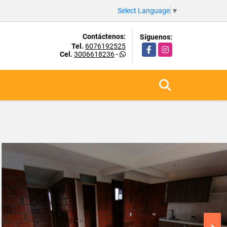
Select Language
▼
Contáctenos:
Síguenos:
Tel.
6076192525
Facebook
Instagram
Cel.
3006618236
-