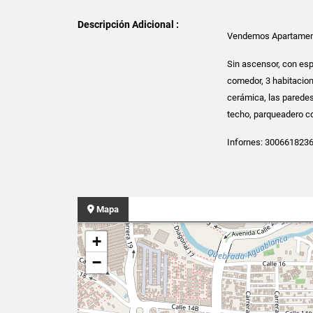
Descripción Adicional :
Vendemos Apartament
Sin ascensor, con esp
comedor, 3 habitacion
cerámica, las paredes 
techo, parqueadero co
Infornes: 3006618236
Mapa
+
−