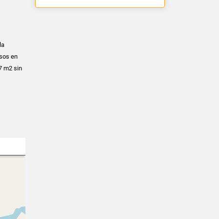
la
isos en
77 m2 sin