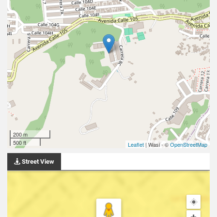
200 m
500 ft
Leaflet
| Wasi - ©
OpenStreetMap
Street View