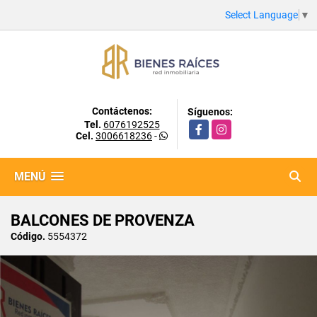
Select Language
▼
Contáctenos:
Síguenos:
Tel.
6076192525
Facebook
Instagram
Cel.
3006618236
-
MENÚ
BALCONES DE PROVENZA
Código.
5554372