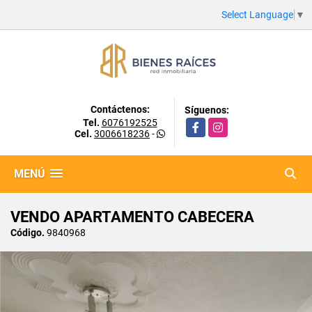
Select Language
▼
Contáctenos:
Síguenos:
Tel.
6076192525
Facebook
Instagram
Cel.
3006618236
-
MENÚ
VENDO APARTAMENTO CABECERA
Código.
9840968