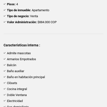
Pisos:
4
Tipo de inmueble:
Apartamento
Tipo de negocio:
Venta
Valor Administración:
$884.000 COP
Características interna :
Admite mascotas
Armarios Empotrados
Balcón
Baño auxiliar
Baño en habitación principal
Clósets
Cocina integral
Doble Ventana
Electricidad
Gas domiciliario