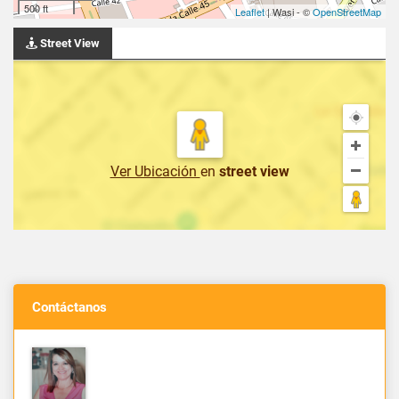
500 ft
Leaflet
| Wasi - ©
OpenStreetMap
Street View
Ver Ubicación
en
street view
Contáctanos