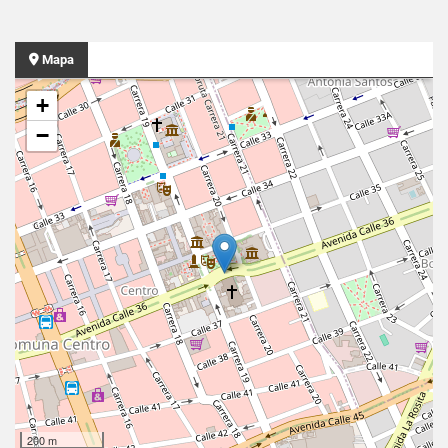
Mapa
+
−
200 m