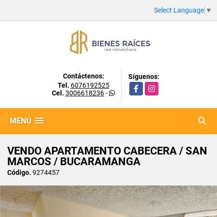
Select Language
▼
Contáctenos:
Síguenos:
Tel.
6076192525
Facebook
Instagram
Cel.
3006618236
-
MENÚ
VENDO APARTAMENTO CABECERA / SAN
MARCOS / BUCARAMANGA
Código.
9274457