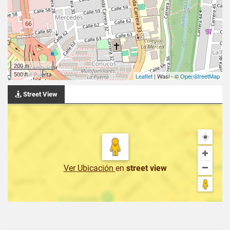
200 m
500 ft
Leaflet
| Wasi - ©
OpenStreetMap
Street View
Ver Ubicación
en
street view