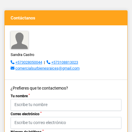
Contáctanos
Sandra Castro
+573028050044
|
+573108813023
comercialsurbienesraices@gmail.com
¿Prefieres que te contactemos?
*
Tu nombre
*
Correo electrónico
*
Número de teléfono