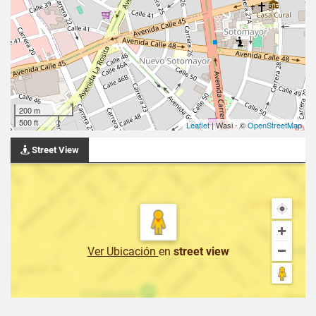
200 m
500 ft
Leaflet
| Wasi - ©
OpenStreetMap
Street View
Ver Ubicación
en
street view