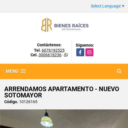
Select Language
▼
Contáctenos:
Síguenos:
Tel.
6076192525
Facebook
Instagram
Cel.
3006618236
-
MENÚ
ARRENDAMOS APARTAMENTO - NUEVO
SOTOMAYOR
Código.
10126165