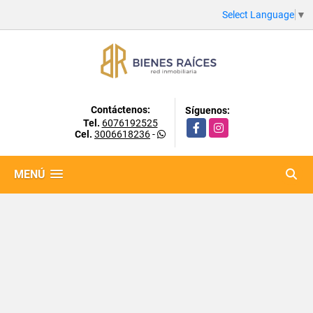
Select Language
▼
Contáctenos:
Síguenos:
Tel.
6076192525
Facebook
Instagram
Cel.
3006618236
-
MENÚ