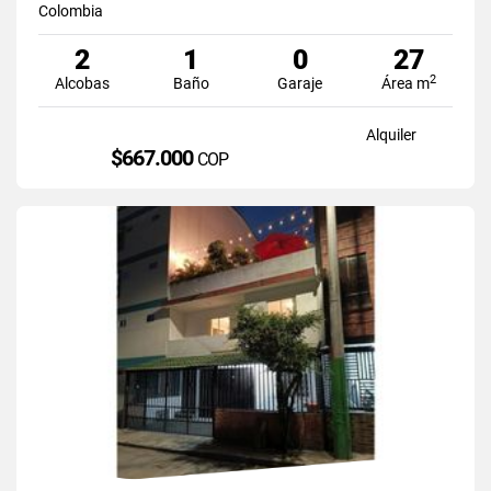
Colombia
2
1
0
27
2
Alcobas
Baño
Garaje
Área m
Alquiler
$667.000
COP