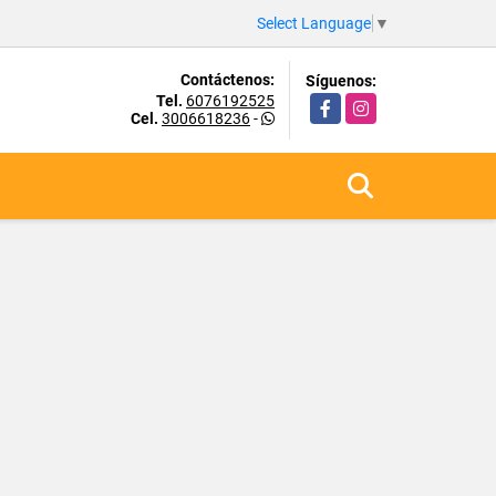
Select Language
▼
Contáctenos:
Síguenos:
Tel.
6076192525
Facebook
Instagram
Cel.
3006618236
-