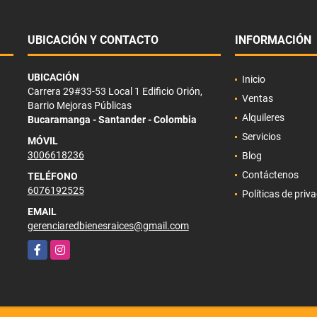
UBICACIÓN Y CONTACTO
INFORMACIÓN
UBICACIÓN
Inicio
Carrera 29#33-53 Local 1 Edificio Orión,
Ventas
Barrio Mejoras Públicas
Alquileres
Bucaramanga - Santander - Colombia
Servicios
MÓVIL
3006618236
Blog
Contáctenos
TELÉFONO
6076192525
Políticas de priv
EMAIL
gerenciaredbienesraices@gmail.com
Facebook
Instagram