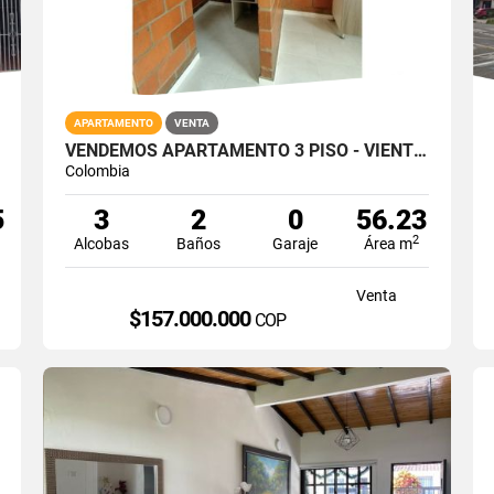
APARTAMENTO
VENTA
VENDEMOS APARTAMENTO 3 PISO - VIENTOS DE LLANADAS / GIRON
Colombia
5
3
2
0
56.23
2
Alcobas
Baños
Garaje
Área m
Venta
$157.000.000
COP