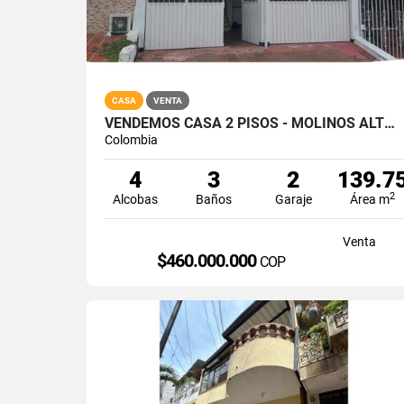
CASA
VENTA
VENDEMOS CASA 2 PISOS - MOLINOS ALTOS / FLORIDABLANCA
Colombia
4
3
2
139.7
2
Alcobas
Baños
Garaje
Área m
Venta
$460.000.000
COP